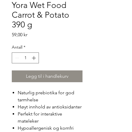
Yora Wet Food
Carrot & Potato
390 g
Pris
59,00 kr
Antall
*
Legg til i handlekurv
Naturlig prebiotika for god
tarmhelse
Høyt innhold av antioksidanter
Perfekt for interaktive
mateleker
Hypoallergenisk og kornfri