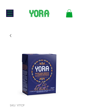
🐛
Norsk Nettbutikk
TIL HUND
TIL KATT
SKU: YITCP