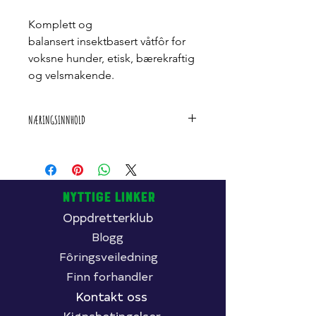
Komplett og
balansert insektbasert våtfôr for
voksne hunder, etisk, bærekraftig
og velsmakende.
NÆRINGSINNHOLD
SAMMENSETNING
Fersk tilberedt insekt 58%, Gulrot 6%,
Potet 6%, Erteprotein 3%, Ølgjær
1,5%, Mineraler 0,2%, Prebiotisk MOS
NYTTIGE LINKER
(Gjær 0,09%), Prebiotisk FOS (Sikori
Oppdretterklub
0,09%).
Blogg
ANALYTISKE BESTANDDELER
Fôringsveiledning
Råprotein 10%, Råfett 5%, Råfibre 2%,
Finn forhandler
Råaske 2%, Fuktighet 74%, (102,6
Kcal/100g).
Kontakt oss
Kjøpsbetingelser