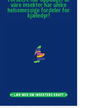
Forskere har oppdaget at
våre insekter har unike
helsemessige fordeler for
kjæledyr!
>> LÆR MER OM INSEKTERS KRAFT >>