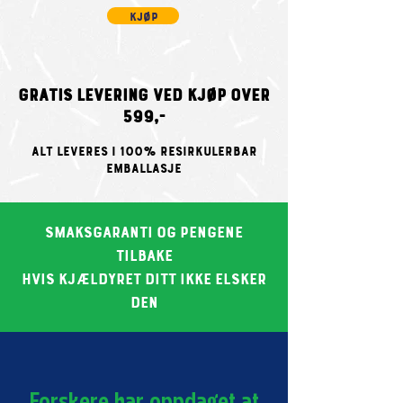
kjøp
Gratis levering ved kjøp over
599,-
ALT LEVERES I 100% Resirkulerbar
EMBALLASJE
smaksGARANTi og pengene
tilbake
HVIS KJÆLdyret ditt ikke elsker
den