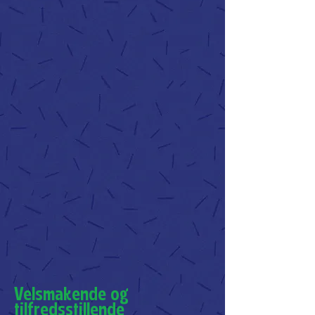
Velsmakende og
tilfredsstillende