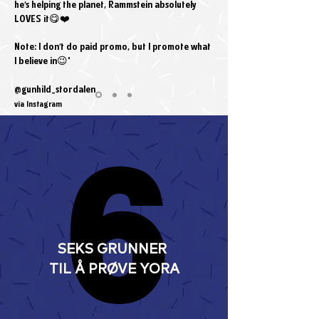
he’s helping the planet, Rammstein absolutely
LOVES it😋❤️
Note: I don’t do paid promo, but I promote what
I believe in😉"
@gunhild_stordalen
via Instagram
6
6
SEKS GRUNNER
TIL Å PRØVE YORA