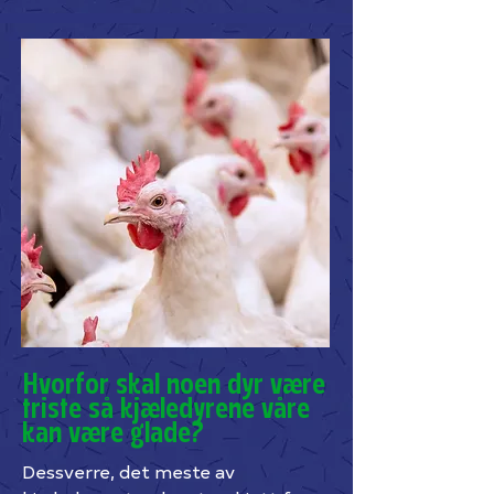
Hvorfor skal noen dyr være
triste så kjæledyrene våre
kan være glade?
Dessverre, det meste av