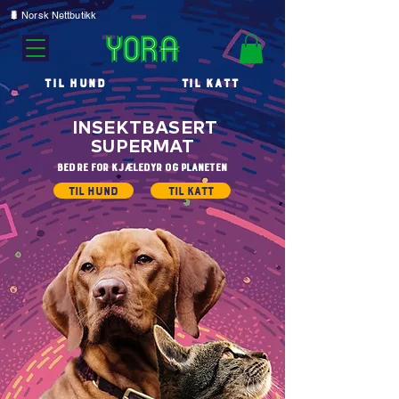
🐛
Norsk Nettbutikk
TIL HUND
TIL KATT
INSEKTBASERT
SUPERMAT
Bedre for kjæledyr og planeten
Til Hund
Til Katt