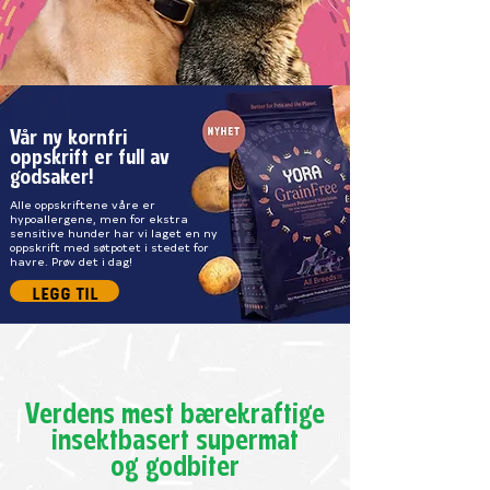
Vår ny kornfri
oppskrift er full av
godsaker!
Alle oppskriftene våre er
hypoallergene, men for ekstra
sensitive hunder har vi laget en ny
oppskrift med søtpotet i stedet for
havre. Prøv det i dag!
legg til
Verdens mest bærekraftige
insektbasert supermat
og godbiter