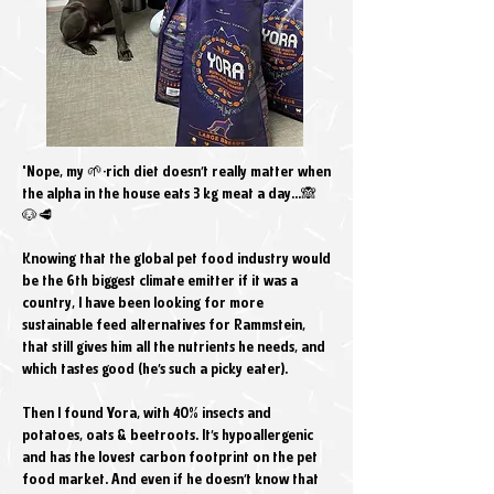
"Nope, my 🌱-rich diet doesn’t really matter when
the alpha in the house eats 3 kg meat a day...🙈
🐶🥩
Knowing that the global pet food industry would
be the 6th biggest climate emitter if it was a
country, I have been looking for more
sustainable feed alternatives for Rammstein,
that still gives him all the nutrients he needs, and
which tastes good (he’s such a picky eater).
Then I found Yora, with 40% insects and
potatoes, oats & beetroots. It’s hypoallergenic
and has the lovest carbon footprint on the pet
food market. And even if he doesn’t know that